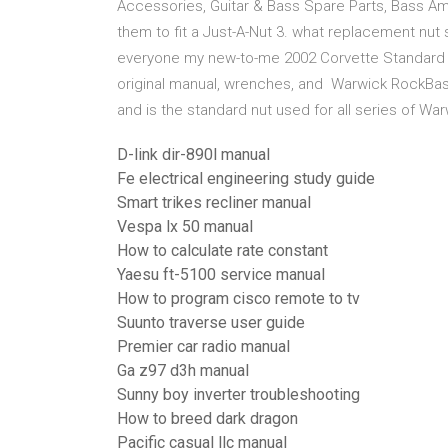
Accessories, Guitar & Bass Spare Parts, Bass Am
them to fit a Just-A-Nut 3. what replacement nut 
everyone my new-to-me 2002 Corvette Standard B
original manual, wrenches, and Warwick RockBas
and is the standard nut used for all series of W
D-link dir-890l manual
Fe electrical engineering study guide
Smart trikes recliner manual
Vespa lx 50 manual
How to calculate rate constant
Yaesu ft-5100 service manual
How to program cisco remote to tv
Suunto traverse user guide
Premier car radio manual
Ga z97 d3h manual
Sunny boy inverter troubleshooting
How to breed dark dragon
Pacific casual llc manual