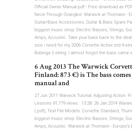
Official Owner Manual.pdf - Free download as PDF
Neck-Through Ovangkol Warwick at Thomann - Eur
Guitar/Bass Accessories, Guitar & Bass Spare P
biggest music shop: Electric Basses, Strings, Gu
Amps, Acoustic Take your bass back to the deale
size i need for my 2006 Corvette Active std 4-
Bubinga 5 string. I almost forgot the bass came 
6 Aug 2013 The Warwick Corvette
Finland: 873 €) is The bass comes
manual and
27 Jun 2011 Warwick Tutorial: Adjusting Action. 
Lessons 91,779 views · 13:28. 26 Jan 2014 Warwic
(.pdf), Text File Models: Corvette Standard, T
biggest music shop: Electric Basses, Strings, Gu
Amps, Acoustic Warwick at Thomann - Europe's bi