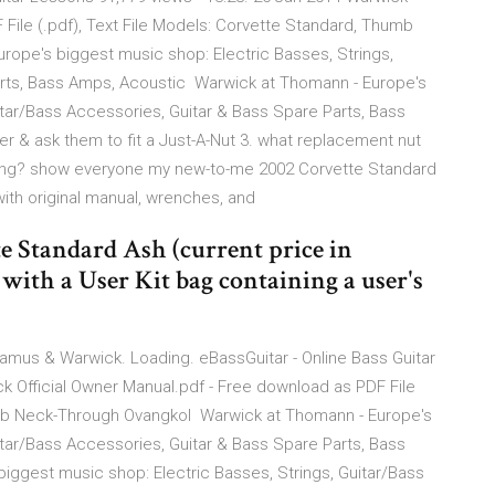
 File (.pdf), Text File Models: Corvette Standard, Thumb
ope's biggest music shop: Electric Basses, Strings,
arts, Bass Amps, Acoustic Warwick at Thomann - Europe's
itar/Bass Accessories, Guitar & Bass Spare Parts, Bass
r & ask them to fit a Just-A-Nut 3. what replacement nut
string? show everyone my new-to-me 2002 Corvette Standard
with original manual, wrenches, and
 Standard Ash (current price in
 with a User Kit bag containing a user's
Framus & Warwick. Loading. eBassGuitar - Online Bass Guitar
k Official Owner Manual.pdf - Free download as PDF File
humb Neck-Through Ovangkol Warwick at Thomann - Europe's
itar/Bass Accessories, Guitar & Bass Spare Parts, Bass
ggest music shop: Electric Basses, Strings, Guitar/Bass