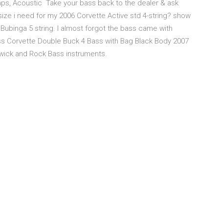
ps, Acoustic Take your bass back to the dealer & ask
size i need for my 2006 Corvette Active std 4-string? show
ubinga 5 string. I almost forgot the bass came with
s Corvette Double Buck 4 Bass with Bag Black Body 2007
arwick and Rock Bass instruments.