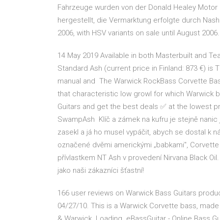
Fahrzeuge wurden von der Donald Healey Motor C
hergestellt, die Vermarktung erfolgte durch Na
2006, with HSV variants on sale until August 2006.
14 May 2019 Available in both Masterbuilt and T
Standard Ash (current price in Finland: 873 €) is
manual and The Warwick RockBass Corvette Basic 
that characteristic low growl for which Warwick 
Guitars and get the best deals ✅ at the lowest 
SwampAsh Klíč a zámek na kufru je stejně nanic j
zasekl a já ho musel vypáčit, abych se dostal k 
označené dvěmi americkými „babkami", Corvette $
přívlastkem NT Ash v provedení Nirvana Black Oil.
jako naši zákazníci šťastní!
166 user reviews on Warwick Bass Guitars produ
04/27/10. This is a Warwick Corvette bass, made 
& Warwick. Loading. eBassGuitar - Online Bass Gu