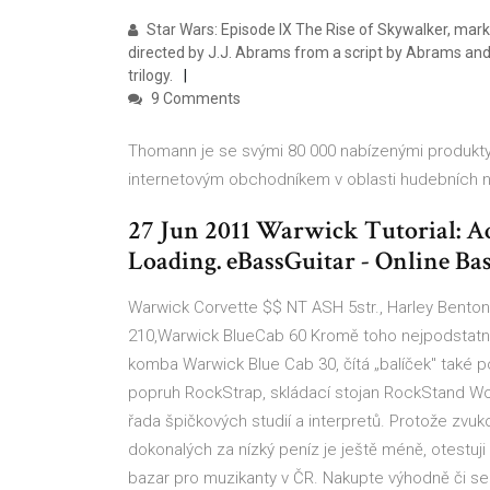
Star Wars: Episode IX The Rise of Skywalker, marke
directed by J.J. Abrams from a script by Abrams and Chr
trilogy.
9 Comments
Thomann je se svými 80 000 nabízenými produkty 
internetovým obchodníkem v oblasti hudebních ná
27 Jun 2011 Warwick Tutorial: A
Loading. eBassGuitar - Online Bass
Warwick Corvette $$ NT ASH 5str., Harley Bent
210,Warwick BlueCab 60 Kromě toho nejpodstatněj
komba Warwick Blue Cab 30, čítá „balíček" také 
popruh RockStrap, skládací stojan RockStand Worwe
řada špičkových studií a interpretů. Protože zvuk
dokonalých za nízký peníz je ještě méně, otestu
bazar pro muzikanty v ČR. Nakupte výhodně či se