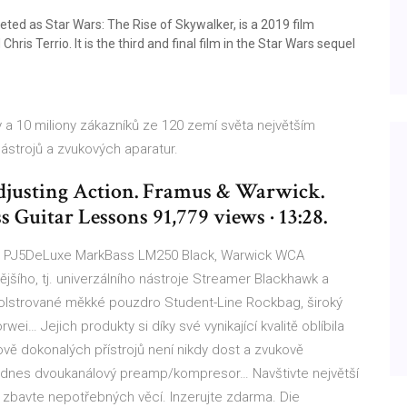
ted as Star Wars: The Rise of Skywalker, is a 2019 film
is Terrio. It is the third and final film in the Star Wars sequel
a 10 miliony zákazníků ze 120 zemí světa největším
strojů a zvukových aparatur.
djusting Action. Framus & Warwick.
 Guitar Lessons 91,779 views · 13:28.
on PJ5DeLuxe MarkBass LM250 Black, Warwick WCA
šího, tj. univerzálního nástroje Streamer Blackhawk a
polstrované měkké pouzdro Student-Line Rockbag, široký
i… Jejich produkty si díky své vynikající kvalitě oblíbila
ově dokonalých přístrojů není nikdy dost a zvukově
ji dnes dvoukanálový preamp/kompresor… Navštivte největší
 zbavte nepotřebných věcí. Inzerujte zdarma. Die