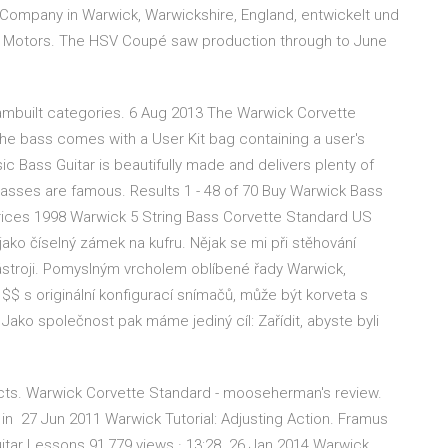
ompany in Warwick, Warwickshire, England, entwickelt und
sh Motors. The HSV Coupé saw production through to June
eambuilt categories. 6 Aug 2013 The Warwick Corvette
 The bass comes with a User Kit bag containing a user's
Bass Guitar is beautifully made and delivers plenty of
basses are famous. Results 1 - 48 of 70 Buy Warwick Bass
prices 1998 Warwick 5 String Bass Corvette Standard US
ako číselný zámek na kufru. Nějak se mi při stěhování
nástroji. Pomyslným vrcholem oblíbené řady Warwick,
$ s originální konfigurací snímačů, může být korveta s
 Jako společnost pak máme jediný cíl: Zařídit, abyste byli
cts. Warwick Corvette Standard - mooseherman's review.
in 27 Jun 2011 Warwick Tutorial: Adjusting Action. Framus
itar Lessons 91,779 views · 13:28. 26 Jan 2014 Warwick