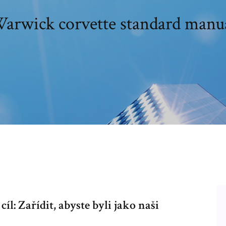
arwick corvette standard manu
l: Zařídit, abyste byli jako naši