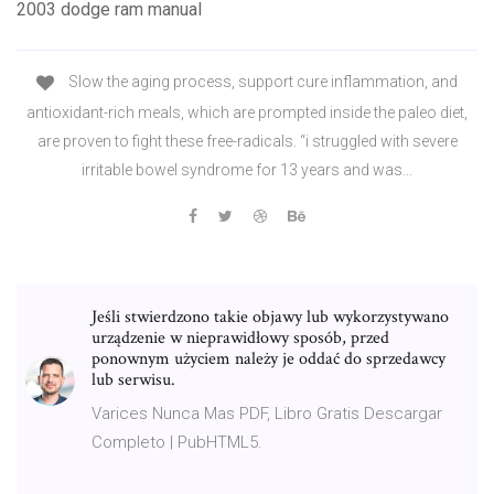
2003 dodge ram manual
Slow the aging process, support cure inflammation, and
antioxidant-rich meals, which are prompted inside the paleo diet,
are proven to fight these free-radicals. “i struggled with severe
irritable bowel syndrome for 13 years and was…
Jeśli stwierdzono takie objawy lub wykorzystywano
urządzenie w nieprawidłowy sposób, przed
ponownym użyciem należy je oddać do sprzedawcy
lub serwisu.
Varices Nunca Mas PDF, Libro Gratis Descargar
Completo | PubHTML5.