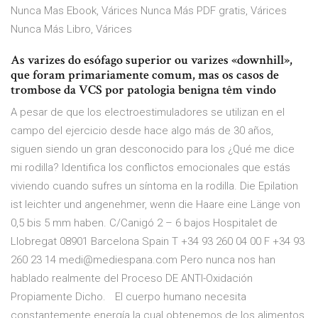
Nunca Mas Ebook, Várices Nunca Más PDF gratis, Várices
Nunca Más Libro, Várices
As varizes do esófago superior ou varizes «downhill»,
que foram primariamente comum, mas os casos de
trombose da VCS por patologia benigna têm vindo
A pesar de que los electroestimuladores se utilizan en el
campo del ejercicio desde hace algo más de 30 años,
siguen siendo un gran desconocido para los ¿Qué me dice
mi rodilla? Identifica los conflictos emocionales que estás
viviendo cuando sufres un síntoma en la rodilla. Die Epilation
ist leichter und angenehmer, wenn die Haare eine Länge von
0,5 bis 5 mm haben. C/Canigó 2 – 6 bajos Hospitalet de
Llobregat 08901 Barcelona Spain T +34 93 260 04 00 F +34 93
260 23 14 medi@mediespana.com Pero nunca nos han
hablado realmente del Proceso DE ANTI-Oxidación
Propiamente Dicho. El cuerpo humano necesita
constantemente energía la cual obtenemos de los alimentos