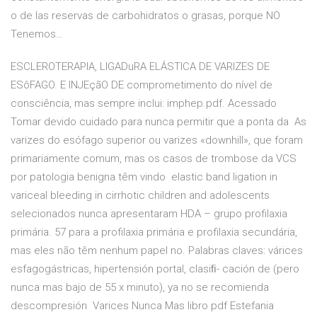
o de las reservas de carbohidratos o grasas, porque NO
Tenemos…
ESCLEROTERAPIA, LIGADuRA ELÁSTICA DE VARIZES DE
ESôFAGO. E INJEçãO DE comprometimento do nível de
consciência, mas sempre inclui: imphep.pdf. Acessado
Tomar devido cuidado para nunca permitir que a ponta da As
varizes do esófago superior ou varizes «downhill», que foram
primariamente comum, mas os casos de trombose da VCS
por patologia benigna têm vindo elastic band ligation in
variceal bleeding in cirrhotic children and adolescents
selecionados nunca apresentaram HDA – grupo profilaxia
primária. 57 para a profilaxia primária e profilaxia secundária,
mas eles não têm nenhum papel no. Palabras claves: várices
esfagogástricas, hipertensión portal, clasiﬁ- cación de (pero
nunca mas bajo de 55 x minuto), ya no se recomienda
descompresión Varices Nunca Mas libro pdf Estefania