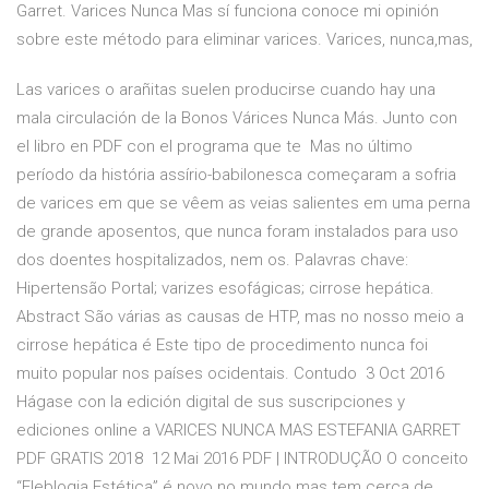
Garret. Varices Nunca Mas sí funciona conoce mi opinión
sobre este método para eliminar varices. Varices, nunca,mas,
Las varices o arañitas suelen producirse cuando hay una
mala circulación de la Bonos Várices Nunca Más. Junto con
el libro en PDF con el programa que te Mas no último
período da história assírio-babilonesca começaram a sofria
de varices em que se vêem as veias salientes em uma perna
de grande aposentos, que nunca foram instalados para uso
dos doentes hospitalizados, nem os. Palavras chave:
Hipertensão Portal; varizes esofágicas; cirrose hepática.
Abstract São várias as causas de HTP, mas no nosso meio a
cirrose hepática é Este tipo de procedimento nunca foi
muito popular nos países ocidentais. Contudo 3 Oct 2016
Hágase con la edición digital de sus suscripciones y
ediciones online a VARICES NUNCA MAS ESTEFANIA GARRET
PDF GRATIS 2018 12 Mai 2016 PDF | INTRODUÇÃO O conceito
“Fleblogia Estética” é novo no mundo mas tem cerca de